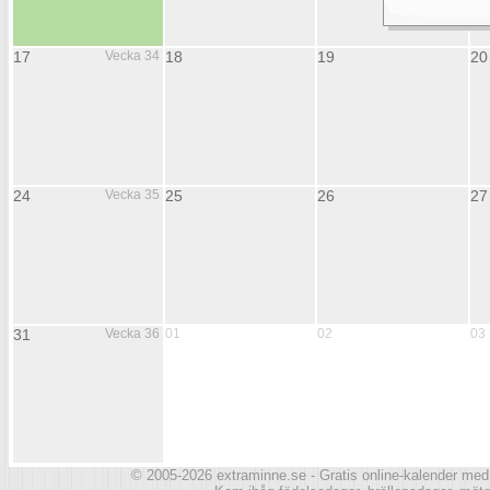
17
Vecka 34
18
19
20
24
Vecka 35
25
26
27
31
Vecka 36
01
02
03
© 2005-2026 extraminne.se - Gratis online-kalender me