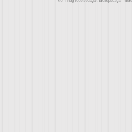
Kom ihåg födelsedagar, bröllopsdagar, möt