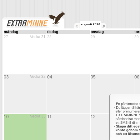
augusti 2026
måndag
tisdag
onsdag
to
27
Vecka 31
28
29
30
03
Vecka 32
04
05
06
- En påminnelse-t
- Du lägger till h
eller prenumerer
- EXTRAMINNE s
10
Vecka 33
11
12
13
påminnelse med 
ett SMS till din m
-
Skapa ditt ege
konto genom att
och ett löseno